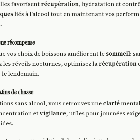
elles favorisent
récupération
, hydratation et contr
sques
liés à l'alcool tout en maintenant vos perfor
.
 une récompense
que vos choix de boissons améliorent le
sommeil
: s
 les réveils nocturnes, optimisez la
récupération
e
e le lendemain.
atins de chasse
tions sans alcool, vous retrouvez une
clarté
mental
ncentration et
vigilance
, utiles pour journées exig
ides.