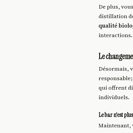
De plus, vou
distillation
qualité biol
interactions.
Le changeme
Désormais, v
responsable;
qui offrent d
individuels.
Le bar n'est plu
Maintenant, v