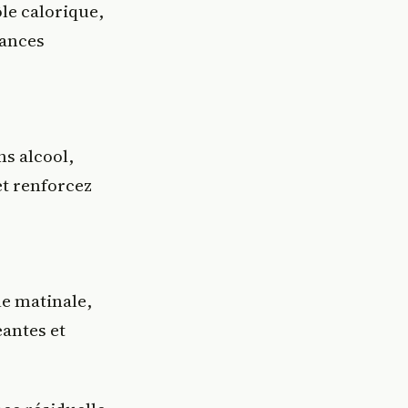
ôle calorique,
mances
ans alcool,
t renforcez
e matinale,
eantes et