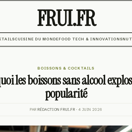
FRUI.FR
KTAILS
CUISINE DU MONDE
FOOD TECH & INNOVATIONS
NUT
BOISSONS & COCKTAILS
oi les boissons sans alcool explo
popularité
PAR
RÉDACTION FRUI.FR
· 4 JUIN 2026