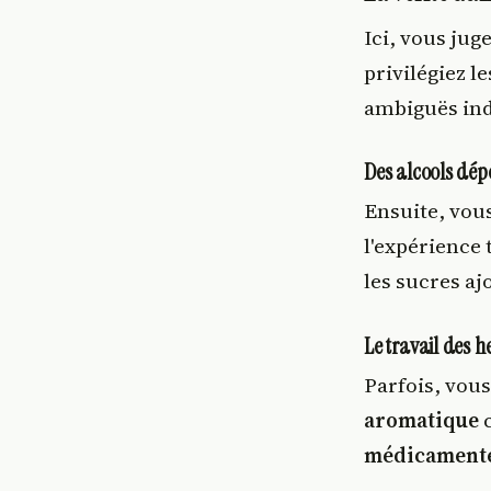
Ici, vous jug
privilégiez l
ambiguës in
Des alcools dépo
Ensuite, vous
l'expérience 
les sucres aj
Le travail des h
Parfois, vous
aromatique
c
médicament