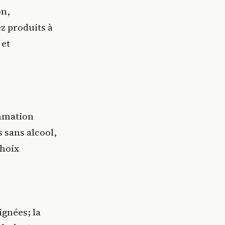
on,
z produits à
 et
mmation
 sans alcool,
choix
ignées; la