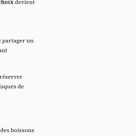
choix
devient
: partager un
ant
préserver
isques de
 des boissons