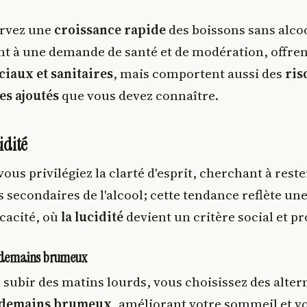
ervez une
croissance rapide
des boissons sans alcoo
t à une demande de santé et de modération, offren
ciaux et sanitaires
, mais comportent aussi des
ris
es ajoutés
que vous devez connaître.
idité
ous privilégiez la clarté d'esprit, cherchant à res
ts secondaires de l'alcool; cette tendance reflète un
icacité, où
la lucidité
devient un critère social et p
endemains brumeux
 subir des matins lourds, vous choisissez des alter
endemains brumeux
, améliorant votre sommeil et v