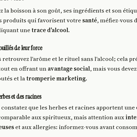
ez la boisson à son goût, ses ingrédients et son étiq
es produits qui favorisent votre
santé
, méfiez-vous 
diquant une
trace d'alcool
.
uillés de leur force
 retrouvez l'arôme et le rituel sans l'alcool; cela p
tout en offrant un
avantage social
, mais vous devez
outés et la
tromperie marketing
.
erbes et des racines
 constatez que les herbes et racines apportent une
omparable aux spiritueux, mais attention aux
inte
euses
et aux allergies: informez-vous avant conso