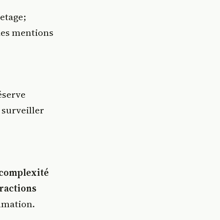
uetage;
des mentions
réserve
 surveiller
complexité
ractions
mmation.