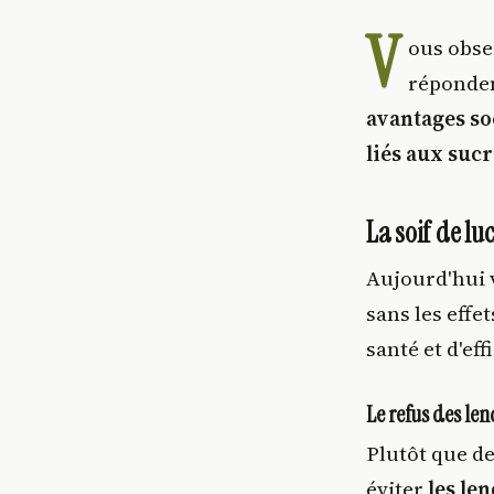
V
ous obs
réponden
avantages so
liés aux sucr
La soif de luc
Aujourd'hui v
sans les effe
santé et d'eff
Le refus des l
Plutôt que de
éviter
les l