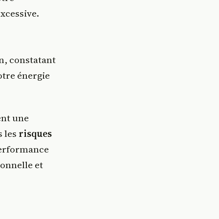
excessive.
on, constatant
votre énergie
ent une
s les
risques
 performance
onnelle et