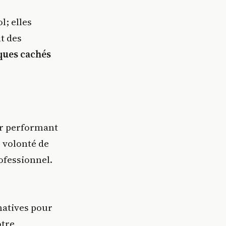
l; elles
t des
ques cachés
ter performant
e volonté de
rofessionnel.
natives pour
otre