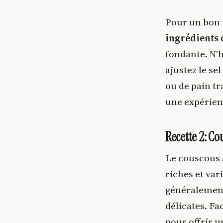
Pour un bon t
ingrédients 
fondante. N'h
ajustez le s
ou de pain tr
une expérienc
Recette 2: C
Le couscous 
riches et var
généralement
délicates. Fa
pour offrir u