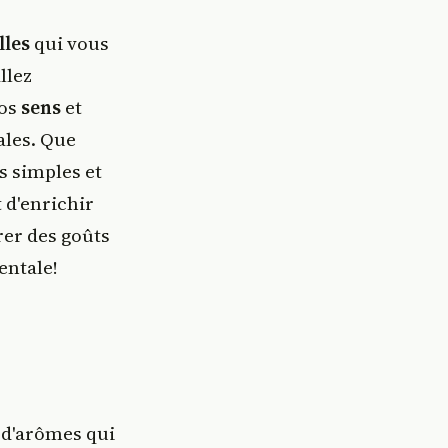
lles
qui vous
llez
vos
sens
et
ales. Que
s simples et
 d'enrichir
rer des goûts
entale!
 d'arômes qui