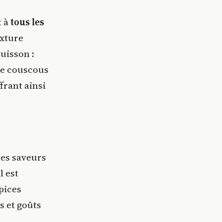
t à
tous les
exture
uisson :
de couscous
frant ainsi
les saveurs
l est
pices
s et goûts