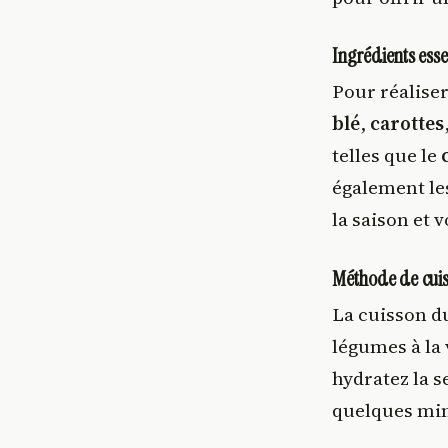
Ingrédients esse
Pour réalise
blé
,
carottes
telles que le
également le
la saison et v
Méthode de cui
La cuisson d
légumes à la 
hydratez la s
quelques minu