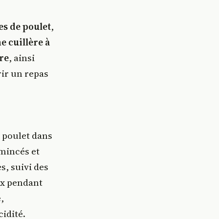
es de poulet
,
e cuillère à
vre
, ainsi
rir un repas
 poulet dans
émincés et
s, suivi des
oux pendant
,
idité.