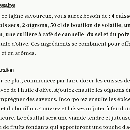
essaires
 ce tajine savoureux, vous aurez besoin de :
4 cuiss
ots secs
,
2 oignons
,
50 cl de bouillon de volaille
,
un
n
,
une cuillère à café de cannelle
,
du sel et du poi
uile d'olive. Ces ingrédients se combinent pour off
 et en arômes.
aration
r ce plat, commencez par faire dorer les cuisses de
vec de l'huile d'olive. Ajoutez ensuite les oignons 
'imprégner des saveurs. Incorporez ensuite les épice
 et du bouillon. Couvrez et laissez mijoter à feu d
eure. Le résultat sera une viande tendre et juteuse
de fruits fondants qui apporteront une touche d'ac