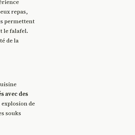
périence
reux repas,
us permettent
le falafel.
té de la
cuisine
és avec des
e explosion de
es souks