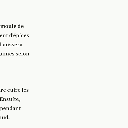
emoule de
ent d'épices
ehaussera
égumes selon
re cuire les
 Ensuite,
r pendant
aud.