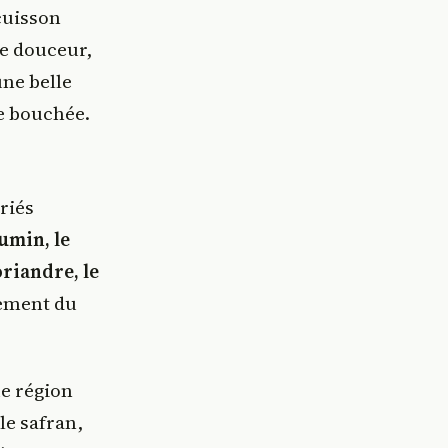
cuisson
re douceur,
une belle
ue bouchée.
riés
umin, le
riandre, le
lement du
e région
le safran,