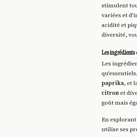
stimulent to
variées et d'
acidité et pi
diversité, vo
Les ingrédients 
Les ingrédien
qu'essentiel
paprika
, et 
citron
et div
goût mais éga
En explorant
utilise ses p