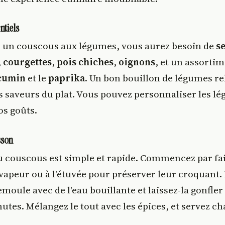
ntiels
r un couscous aux légumes, vous aurez besoin de
s
,
courgettes
,
pois chiches
,
oignons
, et un assortim
cumin
et le
paprika
. Un bon bouillon de légumes r
s saveurs du plat. Vous pouvez personnaliser les l
os goûts.
sson
u couscous est simple et rapide. Commencez par fai
vapeur ou à l'étuvée pour préserver leur croquant.
emoule avec de l'eau bouillante et laissez-la gonfle
tes. Mélangez le tout avec les épices, et servez ch