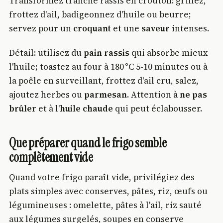
Transformez tranche rassis en croûton: grillez,
frottez d'ail, badigeonnez d'huile ou beurre;
servez pour un
croquant
et une
saveur
intenses.
Détail: utilisez du
pain rassis
qui absorbe mieux
l'huile; toastez au four à 180 °C 5-10 minutes ou à
la poêle en surveillant, frottez d'ail cru, salez,
ajoutez herbes ou
parmesan
. Attention à
ne pas
brûler
et à l'
huile chaude
qui peut éclabousser.
Que préparer quand le frigo semble
complètement vide
Quand votre frigo paraît vide, privilégiez des
plats simples avec conserves, pâtes, riz, œufs ou
légumineuses : omelette, pâtes à l'ail, riz sauté
aux légumes surgelés, soupes en conserve