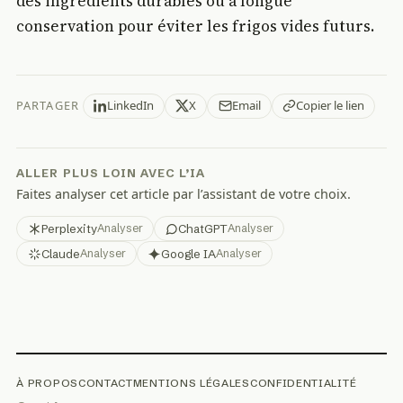
des ingrédients durables ou à longue
conservation pour éviter les frigos vides futurs.
PARTAGER
LinkedIn
X
Email
Copier le lien
ALLER PLUS LOIN AVEC L’IA
Faites analyser cet article par l’assistant de votre choix.
Perplexity
ChatGPT
Analyser
Analyser
Claude
Google IA
Analyser
Analyser
À PROPOS
CONTACT
MENTIONS LÉGALES
CONFIDENTIALITÉ