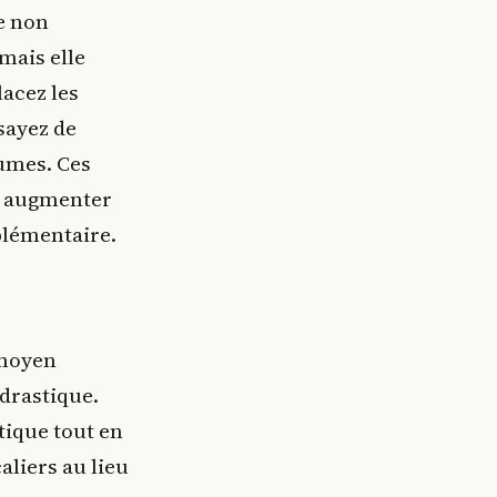
e non
mais elle
acez les
sayez de
umes. Ces
t augmenter
plémentaire.
 moyen
 drastique.
tique tout en
liers au lieu