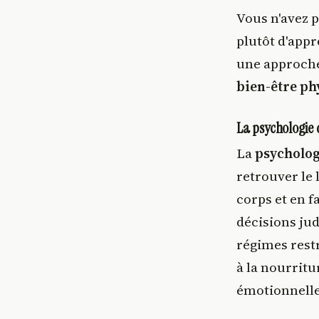
Vous n'avez 
plutôt d'appr
une approche 
bien-être ph
La psychologie d
La
psychologi
retrouver le 
corps et en f
décisions ju
régimes rest
à la nourritu
émotionnelle