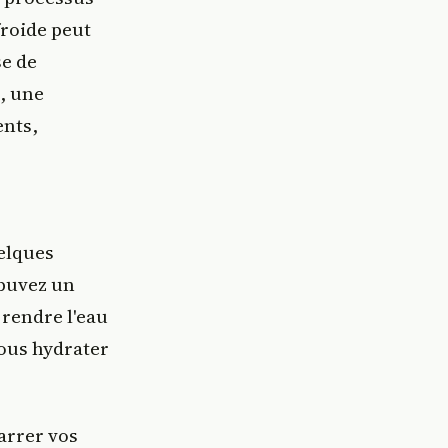
froide peut
se de
, une
ents,
elques
 buvez un
 rendre l'eau
vous hydrater
arrer vos