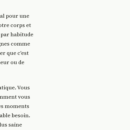
al pour une
tre corps et
 par habitude
signes comme
er que c'est
deur ou de
atique. Vous
omment vous
 les moments
able besoin.
lus saine