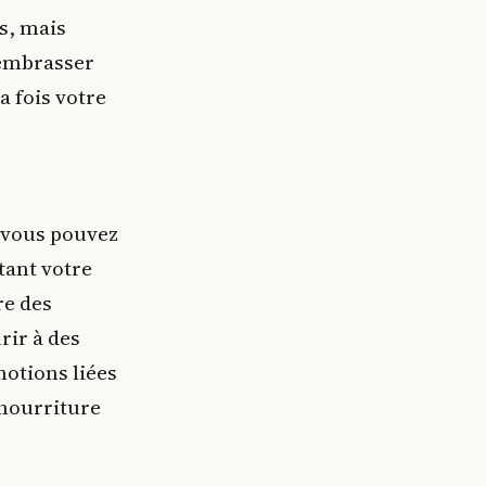
s, mais
'embrasser
a fois votre
e vous pouvez
tant votre
re des
rir à des
otions liées
 nourriture