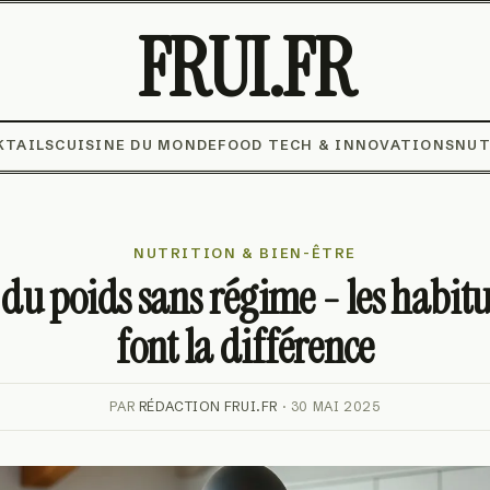
FRUI.FR
KTAILS
CUISINE DU MONDE
FOOD TECH & INNOVATIONS
NUT
NUTRITION & BIEN-ÊTRE
du poids sans régime - les habit
font la différence
PAR
RÉDACTION FRUI.FR
· 30 MAI 2025