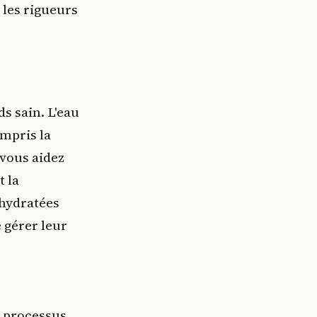
 les rigueurs
s sain. L'eau
ompris la
 vous aidez
t la
 hydratées
e gérer leur
n processus