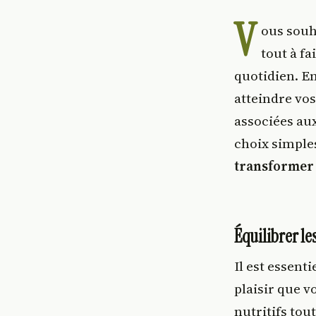
V
ous souh
tout à fa
quotidien. En
atteindre vos
associées au
choix simples
transformer 
Équilibrer le
Il est essent
plaisir que v
nutritifs to