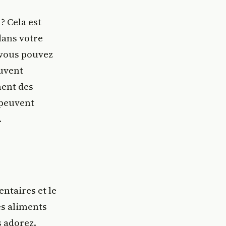
? Cela est
ans votre
 vous pouvez
ouvent
ment des
 peuvent
.
ntaires et le
es aliments
s adorez.