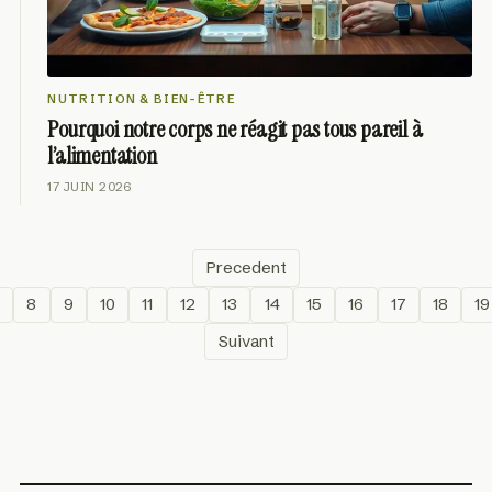
NUTRITION & BIEN-ÊTRE
Pourquoi notre corps ne réagit pas tous pareil à
l’alimentation
17 JUIN 2026
Precedent
8
9
10
11
12
13
14
15
16
17
18
19
Suivant