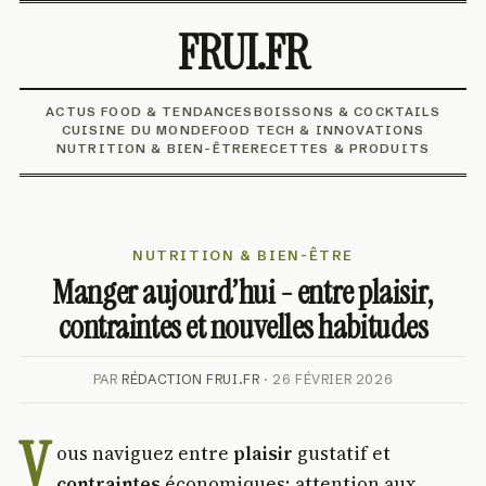
FRUI.FR
ACTUS FOOD & TENDANCES
BOISSONS & COCKTAILS
CUISINE DU MONDE
FOOD TECH & INNOVATIONS
NUTRITION & BIEN-ÊTRE
RECETTES & PRODUITS
NUTRITION & BIEN-ÊTRE
Manger aujourd’hui - entre plaisir,
contraintes et nouvelles habitudes
PAR
RÉDACTION FRUI.FR
· 26 FÉVRIER 2026
V
ous naviguez entre
plaisir
gustatif et
contraintes
économiques; attention aux