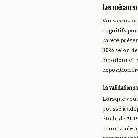
Les mécanism
Vous constate
cognitifs pou
rareté présen
30%
selon de
émotionnel et
exposition f
La validation so
Lorsque vous 
poussé à ado
étude de 201
commande apr