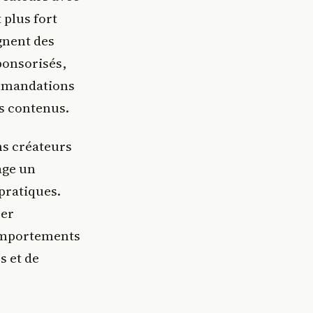
plus fort
gnent des
ponsorisés,
ommandations
es contenus.
ns créateurs
age un
pratiques.
ser
omportements
s et de