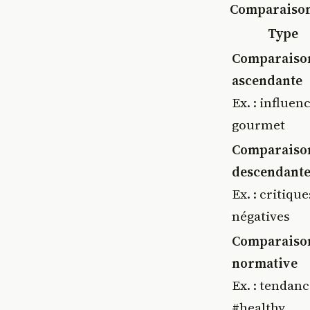
Comparaison 
Type
Comparaiso
ascendante
Ex. : influen
gourmet
Comparaiso
descendant
Ex. : critique
négatives
Comparaiso
normative
Ex. : tendan
#healthy