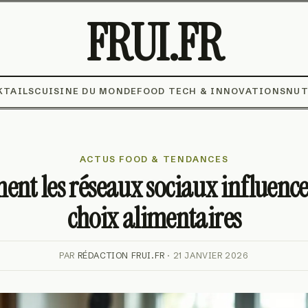
FRUI.FR
KTAILS
CUISINE DU MONDE
FOOD TECH & INNOVATIONS
NUT
ACTUS FOOD & TENDANCES
nt les réseaux sociaux influence
choix alimentaires
PAR
RÉDACTION FRUI.FR
· 21 JANVIER 2026