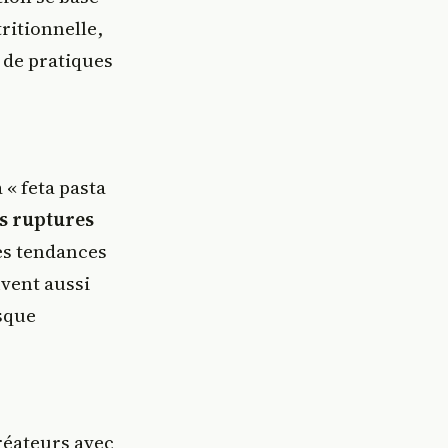
tritionnelle,
 de pratiques
« feta pasta
s ruptures
es tendances
uvent aussi
sque
réateurs avec