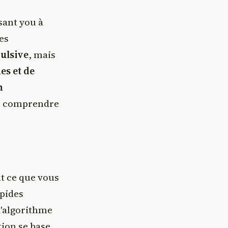
sant you à
es
pulsive
, mais
es et de
n
é; comprendre
nt ce que vous
pides
l'algorithme
tion se base