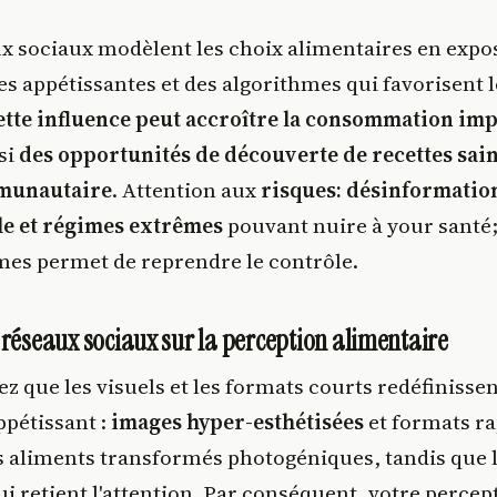
ux sociaux modèlent les choix alimentaires en expo
s appétissantes et des algorithmes qui favorisent l
ette influence peut accroître la consommation im
ssi
des opportunités de découverte de recettes sain
munautaire
. Attention aux
risques: désinformatio
le et régimes extrêmes
pouvant nuire à your sant
es permet de reprendre le contrôle.
 réseaux sociaux sur la perception alimentaire
z que les visuels et les formats courts redéfinisse
ppétissant :
images hyper-esthétisées
et formats ra
es aliments transformés photogéniques, tandis que 
ui retient l'attention. Par conséquent, votre percep