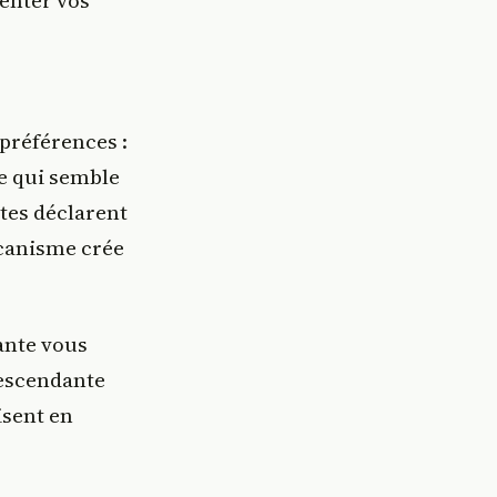
enter vos
préférences :
e qui semble
tes déclarent
écanisme crée
ante vous
descendante
isent en