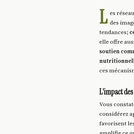
L
es résea
des image
tendances;
c
elle offre au
soutien com
nutritionnel
ces mécanism
L'impact des
Vous constate
considérez a
favorisent l
amplifie ce q