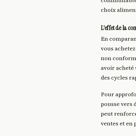
communautés 
choix alimen
L'effet de la co
En comparant
vous achetez
non conforme
avoir acheté
des cycles ra
Pour approfo
pousse vers 
peut renforce
ventes et en