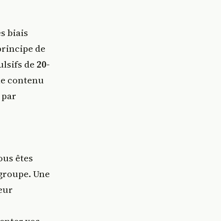
s biais
principe de
ulsifs de
20-
le contenu
par
ous êtes
groupe. Une
eur