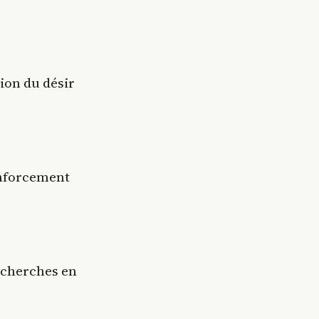
ion du désir
enforcement
echerches en