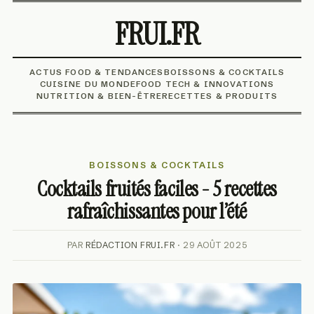
FRUI.FR
ACTUS FOOD & TENDANCES
BOISSONS & COCKTAILS
CUISINE DU MONDE
FOOD TECH & INNOVATIONS
NUTRITION & BIEN-ÊTRE
RECETTES & PRODUITS
BOISSONS & COCKTAILS
Cocktails fruités faciles - 5 recettes
rafraîchissantes pour l’été
PAR
RÉDACTION FRUI.FR
· 29 AOÛT 2025