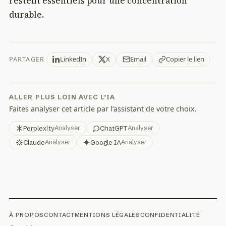
restent essentiels pour une concentration
durable.
PARTAGER
LinkedIn
X
Email
Copier le lien
ALLER PLUS LOIN AVEC L’IA
Faites analyser cet article par l’assistant de votre choix.
Perplexity
ChatGPT
Analyser
Analyser
Claude
Google IA
Analyser
Analyser
À PROPOS
CONTACT
MENTIONS LÉGALES
CONFIDENTIALITÉ